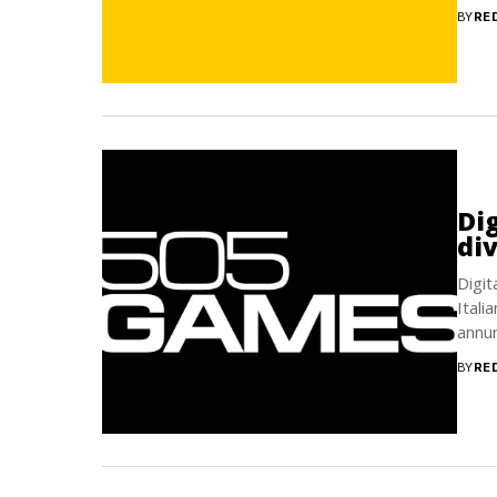
BY
RE
Di
div
Digit
Itali
annun
BY
RE