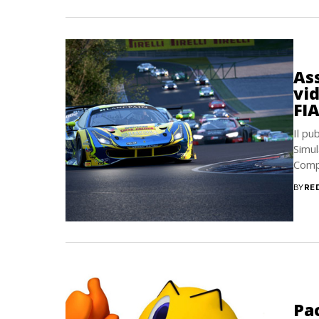
As
vid
FI
Il pu
Simul
Compe
miglia
BY
RE
Pa