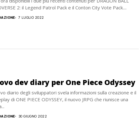
ora disponibili i due più recenti contenuti per DRAGON BALL
ERSE 2: il Legend Patrol Pack e il Conton City Vote Pack....
DAZIONE
7 LUGLIO 2022
ovo dev diary per One Piece Odyssey
ovo diario degli sviluppatori svela informazioni sulla creazione e il
play di ONE PIECE ODYSSEY, il nuovo JRPG che riunisce una
...
DAZIONE
30 GIUGNO 2022