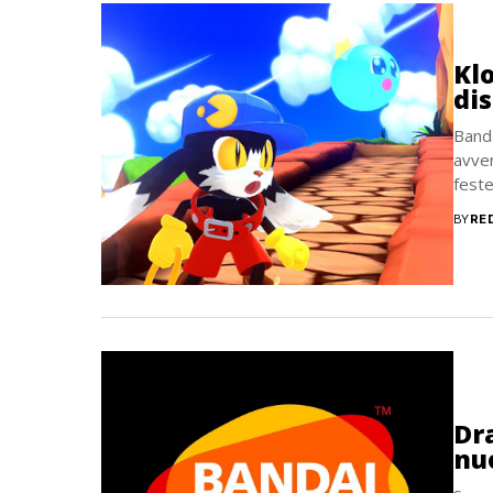
Kl
di
Banda
avven
feste
BY
RE
Dr
nu