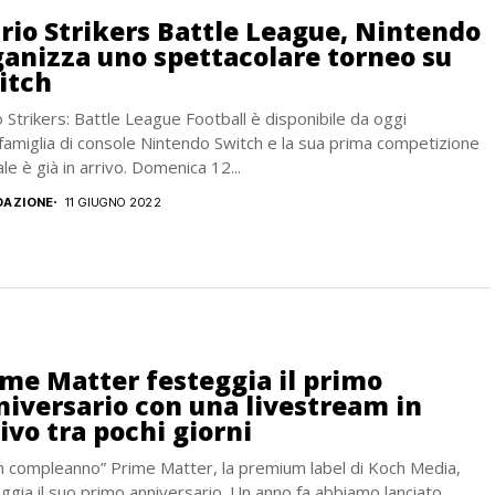
rio Strikers Battle League, Nintendo
ganizza uno spettacolare torneo su
itch
 Strikers: Battle League Football è disponibile da oggi
 famiglia di console Nintendo Switch e la sua prima competizione
iale è già in arrivo. Domenica 12...
DAZIONE
11 GIUGNO 2022
ime Matter festeggia il primo
niversario con una livestream in
ivo tra pochi giorni
 compleanno” Prime Matter, la premium label di Koch Media,
ggia il suo primo anniversario. Un anno fa abbiamo lanciato