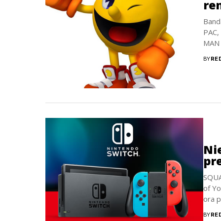
re
Band
PAC, 
MAN p
BY
RE
Ni
pre
SQUA
of Yo
ora p
BY
RE