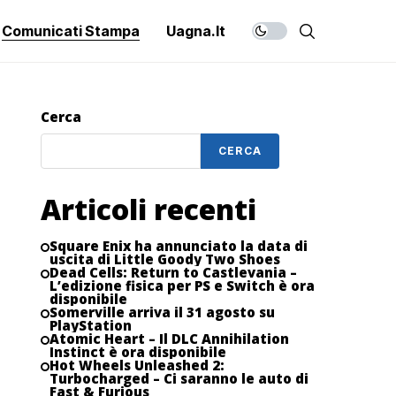
Comunicati Stampa
Uagna.it
Cerca
CERCA
Articoli recenti
Square Enix ha annunciato la data di
uscita di Little Goody Two Shoes
Dead Cells: Return to Castlevania –
L’edizione fisica per PS e Switch è ora
disponibile
Somerville arriva il 31 agosto su
PlayStation
Atomic Heart – Il DLC Annihilation
Instinct è ora disponibile
Hot Wheels Unleashed 2:
Turbocharged – Ci saranno le auto di
Fast & Furious