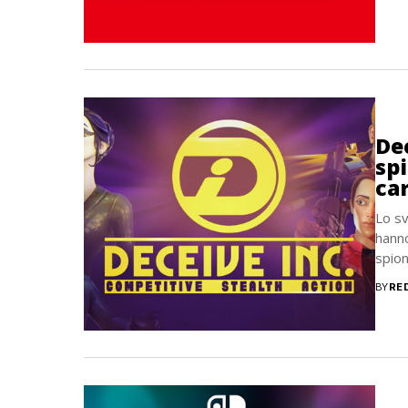
Dec
spi
ca
Lo sv
hanno
spion
BY
RE