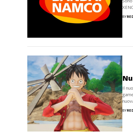
Sono 
XENOV
BY
RE
Nu
Il nu
game
nuova
BY
RE