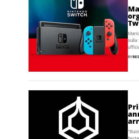
Ma
or
Tw
Mario
sulla
uffic
BY
RE
Pr
an
arr
“Buon
feste