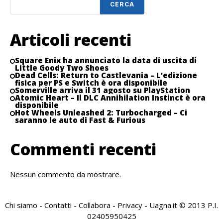
CERCA
Articoli recenti
Square Enix ha annunciato la data di uscita di
Little Goody Two Shoes
Dead Cells: Return to Castlevania – L’edizione
fisica per PS e Switch è ora disponibile
Somerville arriva il 31 agosto su PlayStation
Atomic Heart – Il DLC Annihilation Instinct è ora
disponibile
Hot Wheels Unleashed 2: Turbocharged – Ci
saranno le auto di Fast & Furious
Commenti recenti
Nessun commento da mostrare.
Chi siamo
-
Contatti
-
Collabora
-
Privacy
- Uagna.it © 2013 P.I.
02405950425