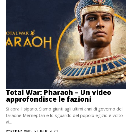
Total War: Pharaoh – Un video
approfondisce le fazioni
Si apra il sipario. Siamo giunti agli ultimi anni di governo del
faraone Merneptah e lo sguardo del popolo egizio è volto
ai...
BY
REDAZIONE
8 LUGLIO 2023