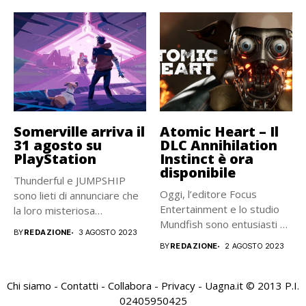
Somerville arriva il
Atomic Heart – Il
31 agosto su
DLC Annihilation
PlayStation
Instinct è ora
disponibile
Thunderful e JUMPSHIP
Oggi, l’editore Focus
sono lieti di annunciare che
Entertainment e lo studio
la loro misteriosa
Mundfish sono entusiasti di
avventura...
BY
REDAZIONE
3 AGOSTO 2023
rilasciare...
BY
REDAZIONE
2 AGOSTO 2023
Chi siamo
-
Contatti
-
Collabora
-
Privacy
- Uagna.it © 2013 P.I.
02405950425