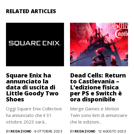
RELATED ARTICLES
Square Enix ha
Dead Cells: Return
annunciato la
to Castlevania –
data di uscita di
L’edizione fisica
Little Goody Two
per PS e Switch è
Shoes
ora disponibile
Oggi Square Enix Collective
Merge Games e Motion
ha annunciato che il 31
Twin sono lieti di annunciare
ottobre 2023 sarà...
che le edizioni...
BY
REDAZIONE
9 OTTOBRE 2023
BY
REDAZIONE
12 AGOSTO 2023